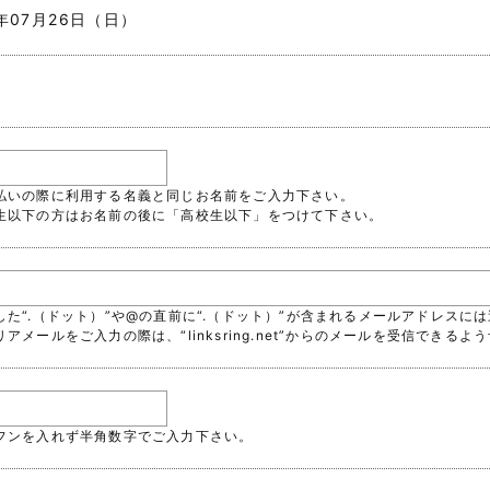
6年07月26日（日）
支払いの際に利用する名義と同じお名前をご入力下さい。
校生以下の方はお名前の後に「高校生以下」をつけて下さい。
続した“.（ドット）”や@の直前に“.（ドット）”が含まれるメールアドレス
リアメールをご入力の際は、“linksring.net”からのメールを受信でき
イフンを入れず半角数字でご入力下さい。