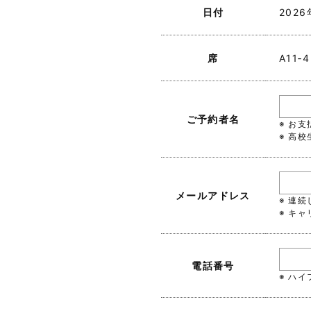
日付
202
席
A11‐4
ご予約者名
※ お
※ 高
メールアドレス
※ 連
※ キャ
電話番号
※ ハ