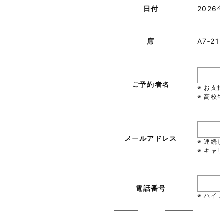
日付
202
席
A7‐21
ご予約者名
※ お
※ 高
メールアドレス
※ 連
※ キャ
電話番号
※ ハ