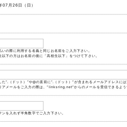
6年07月26日（日）
支払いの際に利用する名義と同じお名前をご入力下さい。
校生以下の方はお名前の後に「高校生以下」をつけて下さい。
続した“.（ドット）”や@の直前に“.（ドット）”が含まれるメールアドレス
リアメールをご入力の際は、“linksring.net”からのメールを受信でき
イフンを入れず半角数字でご入力下さい。