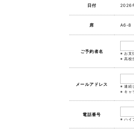
日付
202
席
A6‐8
ご予約者名
※ お
※ 高
メールアドレス
※ 連
※ キャ
電話番号
※ ハ