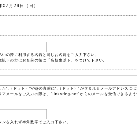
6年07月26日（日）
支払いの際に利用する名義と同じお名前をご入力下さい。
校生以下の方はお名前の後に「高校生以下」をつけて下さい。
続した“.（ドット）”や@の直前に“.（ドット）”が含まれるメールアドレス
リアメールをご入力の際は、“linksring.net”からのメールを受信でき
イフンを入れず半角数字でご入力下さい。