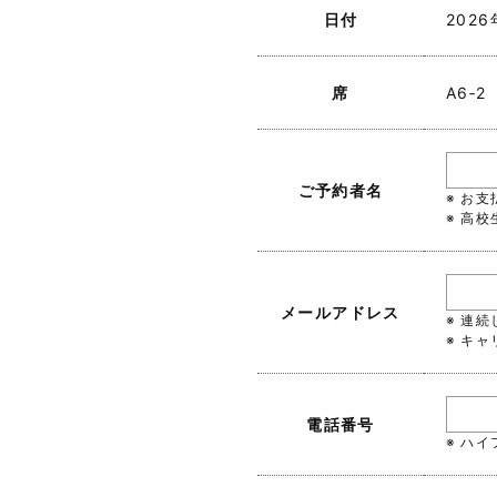
日付
202
席
A6‐2
ご予約者名
※ お
※ 高
メールアドレス
※ 連
※ キャ
電話番号
※ ハ