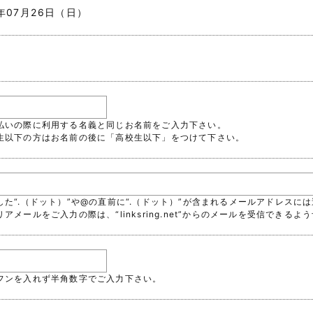
6年07月26日（日）
支払いの際に利用する名義と同じお名前をご入力下さい。
校生以下の方はお名前の後に「高校生以下」をつけて下さい。
続した“.（ドット）”や@の直前に“.（ドット）”が含まれるメールアドレス
リアメールをご入力の際は、“linksring.net”からのメールを受信でき
イフンを入れず半角数字でご入力下さい。