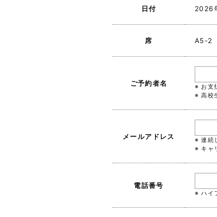
日付
202
席
A5‐2
ご予約者名
※ お
※ 高
メールアドレス
※ 連
※ キャ
電話番号
※ ハ