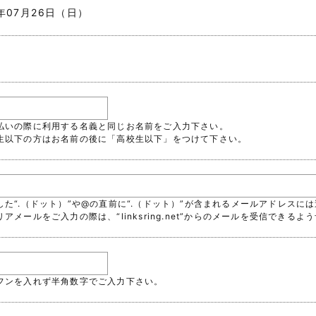
6年07月26日（日）
支払いの際に利用する名義と同じお名前をご入力下さい。
校生以下の方はお名前の後に「高校生以下」をつけて下さい。
続した“.（ドット）”や@の直前に“.（ドット）”が含まれるメールアドレス
リアメールをご入力の際は、“linksring.net”からのメールを受信でき
イフンを入れず半角数字でご入力下さい。